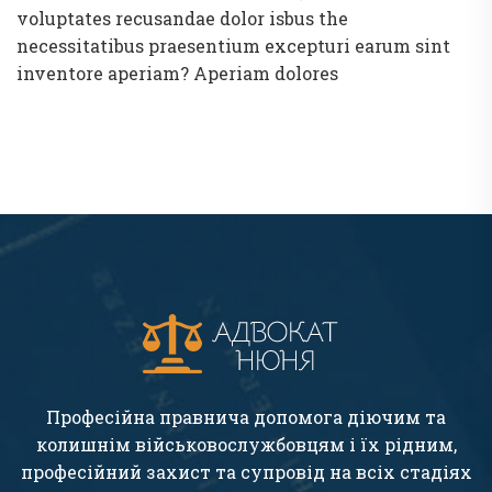
voluptates recusandae dolor isbus the
necessitatibus praesentium excepturi earum sint
inventore aperiam? Aperiam dolores
Професійна правнича допомога діючим та
колишнім військовослужбовцям і їх рідним,
професійний захист та супровід на всіх стадіях